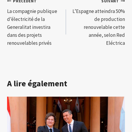
Navigation
PRÉCÉDENT
SUIVANT
La compagnie publique
L’Espagne atteindra 50%
de
d’électricité de la
de production
l’article
Generalitat investira
renouvelable cette
dans des projets
année, selon Red
renouvelables privés
Eléctrica
A lire également