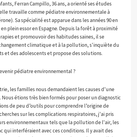
ants, Ferran Campillo, 36 ans, a orienté ses études
'elle travaille comme pédiatre environnementale à
érone). Sa spécialité est apparue dans les années 90 en
en plein essor en Espagne. Depuis la forêt à proximité
érapies et promouvoir des habitudes saines, il se
 changement climatique et à la pollution, s'inquiète du
s et des adolescents et propose des solutions.
evenir pédiatre environnemental ?
atrie, les familles nous demandaient les causes d'une
. Nous étions très bien formés pour poser un diagnostic
ions de peu d’outils pour comprendre l’origine de
cherches sur les complications respiratoires, j'ai pris
rs environnementaux tels que la pollution de l'air, les
ui interféraient avec ces conditions. Il y avait des