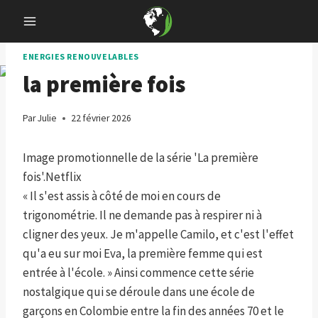
Skip
to
content
ENERGIES RENOUVELABLES
la première fois
Par
Julie
22 février 2026
Image promotionnelle de la série 'La première
fois'.
Netflix
« Il s'est assis à côté de moi en cours de
trigonométrie. Il ne demande pas à respirer ni à
cligner des yeux. Je m'appelle Camilo, et c'est l'effet
qu'a eu sur moi Eva, la première femme qui est
entrée à l'école. » Ainsi commence cette série
nostalgique qui se déroule dans une école de
garçons en Colombie entre la fin des années 70 et le