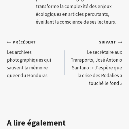
transforme la complexité des enjeux
écologiques en articles percutants,
éveillant la conscience de ses lecteurs.
Navigation
PRÉCÉDENT
SUIVANT
Les archives
Le secrétaire aux
de
photographiques qui
Transports, José Antonio
l’article
sauvent la mémoire
Santano : « J'espère que
queer du Honduras
la crise des Rodalies a
touché le fond »
A lire également