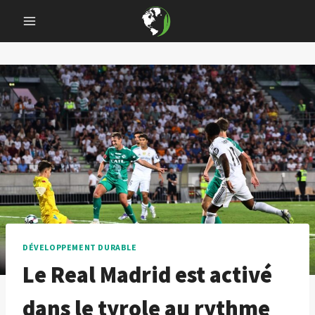
Skip
to
content
DÉVELOPPEMENT DURABLE
Le Real Madrid est activé
dans le tyrole au rythme