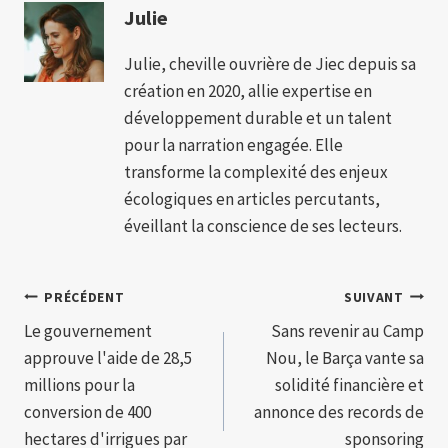
Julie
Julie, cheville ouvrière de Jiec depuis sa
création en 2020, allie expertise en
développement durable et un talent
pour la narration engagée. Elle
transforme la complexité des enjeux
écologiques en articles percutants,
éveillant la conscience de ses lecteurs.
Navigation
PRÉCÉDENT
SUIVANT
Le gouvernement
Sans revenir au Camp
de
approuve l'aide de 28,5
Nou, le Barça vante sa
l’article
millions pour la
solidité financière et
conversion de 400
annonce des records de
hectares d'irrigues par
sponsoring