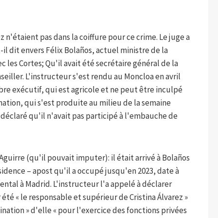
n'étaient pas dans la coiffure pour ce crime. Le juge a
il dit envers Félix Bolaños, actuel ministre de la
c les Cortes; Qu'il avait été secrétaire général de la
iller. L'instructeur s'est rendu au Moncloa en avril
e exécutif, qui est agricole et ne peut être inculpé
ation, qui s'est produite au milieu de la semaine
a déclaré qu'il n'avait pas participé à l'embauche de
guirre (qu'il pouvait imputer): il était arrivé à Bolaños
sidence – apost qu'il a occupé jusqu'en 2023, date à
tal à Madrid. L'instructeur l'a appelé à déclarer
été « le responsable et supérieur de Cristina Álvarez »
ination » d'elle « pour l'exercice des fonctions privées