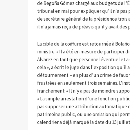
de Begoña Gómez chargé aux budgets de l'Éta
tribunal en mai pour expliquer qu'il n'a pas p
de secrétaire général de la présidence trois 
il n'a jamais reçu de préavis qu'il y avait de
La cible de la coiffure est retournée à Bolañ
ministre. « Il a été en mesure de participer 
Álvarez en tant que personnel éventuel et a 
cela », a écrit le juge dans l'exposition qu'il 
détournement – en plus d'un crime de faux 
frustrées en seulement trois semaines. L'inst
franchement: « Il n'y a pas de moindre support
« La simple arrestation d'une fonction publ
pas supposer une attribution automatique 
patrimoine public, ou une omission qui permet
calendrier a déjà marqué la date du 15 juillet