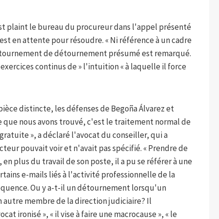
s'est plaint le bureau du procureur dans l'appel présenté
 est en attente pour résoudre. « Ni référence à un cadre
 détournement de détournement présumé est remarqué.
ercices continus de » l'intuition « à laquelle il force
pièce distincte, les défenses de Begoña Álvarez et
Ce que nous avons trouvé, c'est le traitement normal de
ratuite », a déclaré l'avocat du conseiller, qui a
teur pouvait voir et n'avait pas spécifié. « Prendre de
n plus du travail de son poste, il a pu se référer à une
ins e-mails liés à l'activité professionnelle de la
équence. Ou y a-t-il un détournement lorsqu'un
n autre membre de la direction judiciaire? Il
t ironisé », « il vise à faire une macrocause », « le