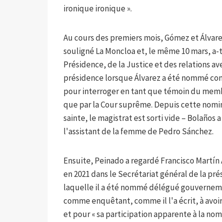
ironique ironique ».
Au cours des premiers mois, Gómez et Álvarez 
souligné La Moncloa et, le même 10 mars, a-t-
Présidence, de la Justice et des relations ave
présidence lorsque Álvarez a été nommé conse
pour interroger en tant que témoin du membr
que par la Cour suprême. Depuis cette nomin
sainte, le magistrat est sorti vide – Bolaños 
l'assistant de la femme de Pedro Sánchez.
Ensuite, Peinado a regardé Francisco Martín A
en 2021 dans le Secrétariat général de la pré
laquelle il a été nommé délégué gouvernemen
comme enquêtant, comme il l'a écrit, à avoir 
et pour « sa participation apparente à la nom