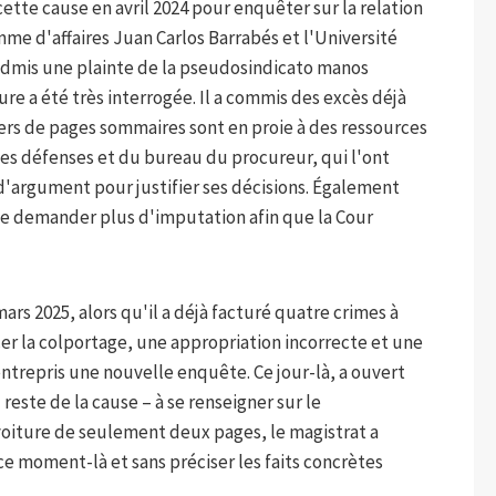
cette cause en avril 2024 pour enquêter sur la relation
e d'affaires Juan Carlos Barrabés et l'Université
dmis une plainte de la pseudosindicato manos
re a été très interrogée. Il a commis des excès déjà
liers de pages sommaires sont en proie à des ressources
des défenses et du bureau du procureur, qui l'ont
'argument pour justifier ses décisions. Également
e demander plus d'imputation afin que la Cour
ars 2025, alors qu'il a déjà facturé quatre crimes à
cer la colportage, une appropriation incorrecte et une
 entrepris une nouvelle enquête. Ce jour-là, a ouvert
reste de la cause – à se renseigner sur le
iture de seulement deux pages, le magistrat a
e moment-là et sans préciser les faits concrètes