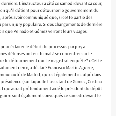
ernière. L'instructeur a cité ce samedi devant sa cour,
tation qu'il détient pour détourner le gouvernement du
après avoir communiqué que, si cette partie des
vu par un jury populaire. Si des changements de dernière
ois que Peinado et Gómez verront leurs visages.
r pour éclairer le début du processus par jury a
ines défenses ont eu du mal à se concentrer sur le
ns sur le détournement que le magistrat enquête? « Cette
solument rien », a déclaré Francisco Martín Aguirre,
mmunauté de Madrid, qui est également inculpé dans
a présidence (sur laquelle l'assistant de Gomez, Cristina
 et qui aurait prétendument aidé le président du dépôt
n Aguirre sont également convoqués ce samedi devant le