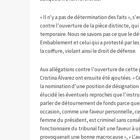
« Il n'y a pas de détermination des faits », 
contre l'ouverture de la pièce distincte, qui
temporaire. Nous ne savons pas ce que le
Embablement et celui qui a protesté par les ex
la coiffure, violant ainsi le droit de défense.
Aux allégations contre l'ouverture de cette 
Cristina Álvarez ont ensuite été ajoutées. « 
la nomination d'une position de désignation g
élucidé les éventuels reproches que l'instruc
parler de détournement de fonds parce que, e
occasion, comme une faveur personnelle, certa
femme du président, est criminel sans cons
fonctionnaire du tribunal fait une faveur à u
provoquerait une bonne macrocause », « L'avoca