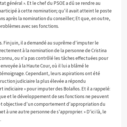
t général ». Et le chef du PSOE a dû se rendre au
articipé à cette nomination; qu'il avait atteint le poste
ans après la nomination du conseiller; Et que, en outre,
s problèmes avec ses fonctions.
os. Fin juin, il a demandé au suprême d'imputer le
directement à la nomination de la personne de Cristina
connu, ou n'a pas contrôlé les tâches effectuées pour
a envoyée à la Haute Cour, où il lui a blâmé le
témoignage. Cependant, leurs aspirations ont été
ruction judiciaire la plus élevée a répondu
 indiciaire » pour imputer des Bolaños. Et il a rappelé:
ique et le développement de ses fonctions ne peuvent
et objective d'un comportement d'appropriation du
 à une autre personne de s'approprier. » D'ici là, le
.