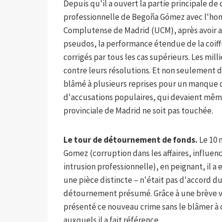
Depuis qu'il a ouvert la partie principale de 
professionnelle de Begoña Gómez avec l'homm
Complutense de Madrid (UCM), après avoir a
pseudos, la performance étendue de la coiffu
corrigés par tous les cas supérieurs. Les mil
contre leurs résolutions. Et non seulement 
blâmé à plusieurs reprises pour un manque d
d'accusations populaires, qui devaient mêm
provinciale de Madrid ne soit pas touchée.
Le tour de détournement de fonds.
Le 10 m
Gomez (corruption dans les affaires, influen
intrusion professionnelle), en peignant, il a
une pièce distincte – n'était pas d'accord du 
détournement présumé. Grâce à une brève vo
présenté ce nouveau crime sans le blâmer à c
auxquels il a fait référence.