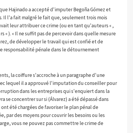
orsque Hajinado a accepté d'imputer Begoña Gómez et
Il l'a fait malgré le fait que, seulement trois mois
vait leur attribuer ce crime (ou en tant qu'auteurs « ,
 « ). « Il ne suffit pas de percevoir dans quelle mesure
arez, de développer le travail qui est confié et de
ne responsabilité pénale dans le détournement
nts, la coiffure s'accroche à un paragraphe d'une
vec lequel il a approuvé l'imputation du conseiller pour
ruption dans les entreprises qui s'enquiert dans la
vra se concentrer sur si (Álvarez) a été dépassé dans
 ont été chargées de favoriser le plan pénal de
e, par des moyens pour couvrir les besoins ou les
harge, vous ne pouvez pas commettre le crime de