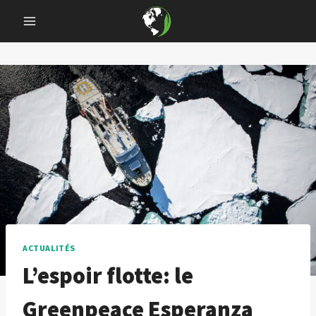
Skip
to
content
ACTUALITÉS
L’espoir flotte: le
Greenpeace Esperanza