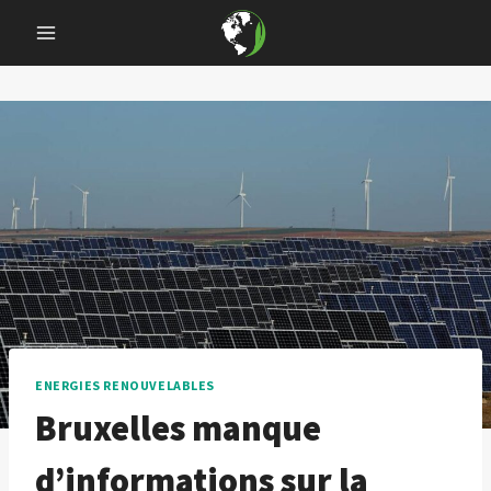
Skip
to
content
ENERGIES RENOUVELABLES
Bruxelles manque
d’informations sur la