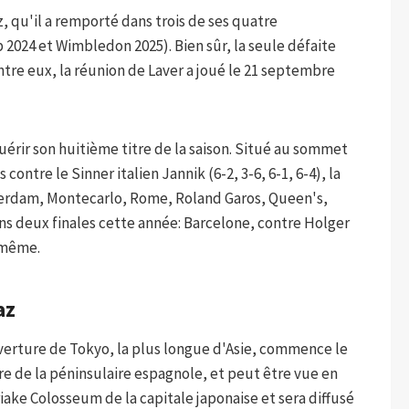
z, qu'il a remporté dans trois de ses quatre
 2024 et Wimbledon 2025). Bien sûr, la seule défaite
ntre eux, la réunion de Laver a joué le 21 septembre
quérir son huitième titre de la saison. Situé au sommet
ontre le Sinner italien Jannik (6-2, 3-6, 6-1, 6-4), la
tterdam, Montecarlo, Rome, Roland Garos, Queen's,
ns deux finales cette année: Barcelone, contre Holger
-même.
az
ouverture de Tokyo, la plus longue d'Asie, commence le
ure de la péninsulaire espagnole, et peut être vue en
riake Colosseum de la capitale japonaise et sera diffusé