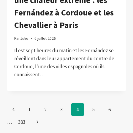
Fernández à Cordoue et les
Chevallier à Paris
Par
Julie
6 juillet 2026
Il est sept heures du matin et les Fernández se
réveillent dans leur appartement du centre de
Cordoue, l'une des villes espagnoles où ils
connaissent…
Page
Previous
1
2
3
4
5
6
navigation
Page
Next
…
383