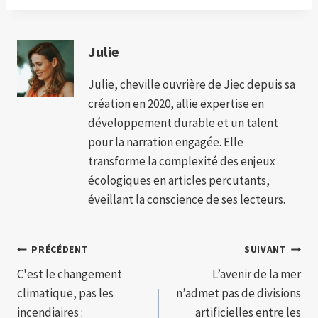
Julie
Julie, cheville ouvrière de Jiec depuis sa
création en 2020, allie expertise en
développement durable et un talent
pour la narration engagée. Elle
transforme la complexité des enjeux
écologiques en articles percutants,
éveillant la conscience de ses lecteurs.
Navigation
PRÉCÉDENT
SUIVANT
C'est le changement
L’avenir de la mer
de
climatique, pas les
n’admet pas de divisions
l’article
incendiaires :
artificielles entre les