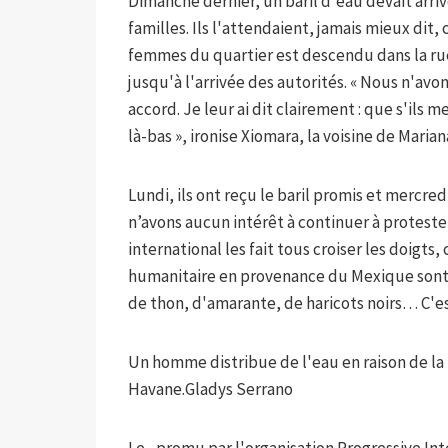
Dimanche dernier, un baril d'eau devait arriv
familles. Ils l'attendaient, jamais mieux dit,
femmes du quartier est descendu dans la rue
jusqu'à l'arrivée des autorités. « Nous n'av
accord. Je leur ai dit clairement : que s'ils 
là-bas », ironise Xiomara, la voisine de Marian
Lundi, ils ont reçu le baril promis et mercre
n’avons aucun intérêt à continuer à protester
international les fait tous croiser les doigt
humanitaire en provenance du Mexique sont 
de thon, d'amarante, de haricots noirs… C'es
Un homme distribue de l'eau en raison de la 
Havane.
Gladys Serrano