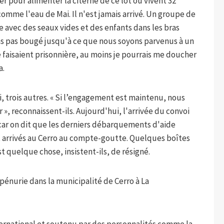
er pour alimenter la citerne de ce lot où vivent 32
 comme l'eau de Mai. Il n'est jamais arrivé. Un groupe de
 avec des seaux vides et des enfants dans les bras
ons pas bougé jusqu'à ce que nous soyons parvenus à un
me faisaient prisonnière, au moins je pourrais me doucher
a.
di, trois autres. « Si l’engagement est maintenu, nous
 », reconnaissent-ils. Aujourd'hui, l'arrivée du convoi
s, car on dit que les derniers débarquements d'aide
arrivés au Cerro au compte-goutte. Quelques boîtes
t quelque chose, insistent-ils, de résigné.
pénurie dans la municipalité de Cerro à La