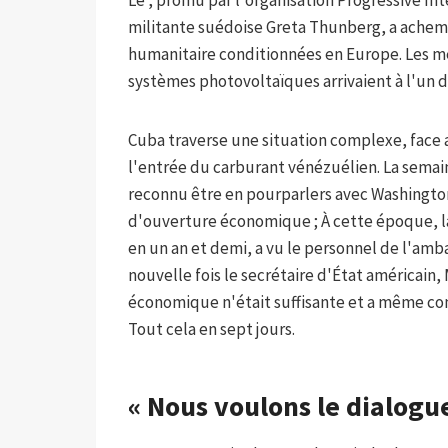
Le , promu par l'organisation Progressive In
militante suédoise Greta Thunberg, a achemi
humanitaire conditionnées en Europe. Les mé
systèmes photovoltaïques arrivaient à l'un d
Cuba traverse une situation complexe, face au
l'entrée du carburant vénézuélien. La semai
reconnu être en pourparlers avec Washington
d'ouverture économique ; À cette époque, la
en un an et demi, a vu le personnel de l'amb
nouvelle fois le secrétaire d'État américai
économique n'était suffisante et a même con
Tout cela en sept jours.
« Nous voulons le dialogue