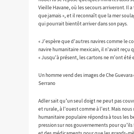
Vieille Havane, où les secours arriveront. Il a
que jamais », et il reconnaît que la mer soul
qui pourrait bientôt arriver dans son pays.
« J'espère que d'autres navires comme le con
navire humanitaire mexicain, il n'avait reçu
« Jusqu'à présent, les cartons ne m'ont été 
Un homme vend des images de Che Guevara da
Serrano
Adler sait qu’un seul doigt ne peut pas couvri
et rurale, à l'ouest comme à l'est. Mais nous
humanitaire populaire répondra à tous les beso
pression sur nos gouvernements pour qu’ils f
et des médicaments pour que les grands-mère