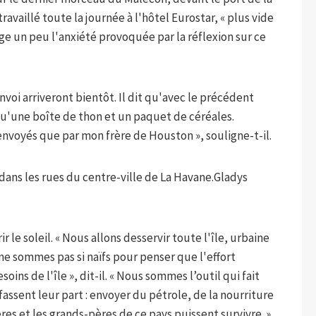
 travaillé toute la journée à l'hôtel Eurostar, « plus vide
age un peu l'anxiété provoquée par la réflexion sur ce
voi arriveront bientôt. Il dit qu'avec le précédent
 qu'une boîte de thon et un paquet de céréales.
envoyés que par mon frère de Houston », souligne-t-il.
ns les rues du centre-ville de La Havane.
Gladys
r le soleil. « Nous allons desservir toute l'île, urbaine
 ne sommes pas si naïfs pour penser que l'effort
ins de l'île », dit-il. « Nous sommes l’outil qui fait
assent leur part : envoyer du pétrole, de la nourriture
s et les grands-pères de ce pays puissent survivre. »