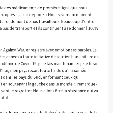
existe des médicaments de première ligne que nous
critiques », a-t-il déploré. « Nous vivons un moment
t du rendement de nos travailleurs. Beaucoup d'entre
y a pas de transport et ils continuent à se donner à 100%
Against War, enregistre avec émotion ses paroles. La
des années à toute initiative de soutien humanitaire en
andémie de Covid-19, je le fais maintenant et je le ferai
d'hui, mon pays reçoit toute l'aide qu'il a semée
s dans les pays du Sud, en formant ceux qui
et en soutenant la gauche dans le monde », remarque-
ils vont le regretter. Nous allons être la résistance qui va
nt-il.
r le dernier morceau du Malecón, devant le port de la