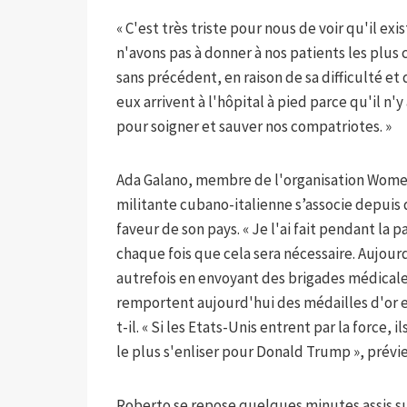
« C'est très triste pour nous de voir qu'il 
n'avons pas à donner à nos patients les plus 
sans précédent, en raison de sa difficulté e
eux arrivent à l'hôpital à pied parce qu'il n'
pour soigner et sauver nos compatriotes. »
Ada Galano, membre de l'organisation Women 
militante cubano-italienne s’associe depuis 
faveur de son pays. « Je l'ai fait pendant la p
chaque fois que cela sera nécessaire. Aujour
autrefois en envoyant des brigades médicale
remportent aujourd'hui des médailles d'or 
t-il. « Si les Etats-Unis entrent par la force, 
le plus s'enliser pour Donald Trump », prévie
Roberto se repose quelques minutes assis su