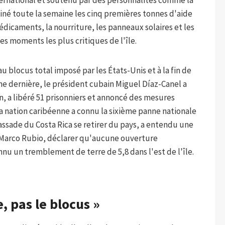
ternational et soutenu par des personnalités comme la
né toute la semaine les cinq premières tonnes d'aide
dicaments, la nourriture, les panneaux solaires et les
es moments les plus critiques de l'île.
 blocus total imposé par les États-Unis et à la fin de
ne dernière, le président cubain Miguel Díaz-Canel a
, a libéré 51 prisonniers et annoncé des mesures
 nation caribéenne a connu la sixième panne nationale
assade du Costa Rica se retirer du pays, a entendu une
n, Marco Rubio, déclarer qu'aucune ouverture
nu un tremblement de terre de 5,8 dans l'est de l'île.
, pas le blocus »