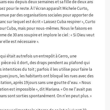
 sans eau depuis deux semaines et sa fille de deux ans
sez pour le reste. À l'écran apparaît Michele Curto,
romue par des organisations sociales pour apporter de
lanc sur lequel est écrit « Laissez Cuba respirer », Curto
 pour Cuba, mais pour nous-mêmes. Nous le faisons en
me de 30 ans soupire et implore le ciel : « Si Dieu veut
 elle est nécessaire ».
qui était autrefois un entrepôt à Cerro, une
 pièce où il dort, des draps pendent au plafond qui
 interstices du toit ; parfois il les utilise pour faire la
lques jours, les habitants ont bloqué les rues avec des
tation, après 19 jours sans une goutte d'eau. « Nous
ion est impossible », dit Mariana. « On ne l'avait pas
ans sont sorties spontanément. On n'en peut plus. »