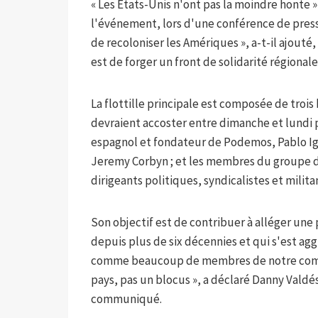
« Les Etats-Unis n'ont pas la moindre honte »
l'événement, lors d'une conférence de press
de recoloniser les Amériques », a-t-il ajouté
est de forger un front de solidarité régionale
La flottille principale est composée de tro
devraient accoster entre dimanche et lundi 
espagnol et fondateur de Podemos, Pablo Iglesi
Jeremy Corbyn ; et les membres du groupe d
dirigeants politiques, syndicalistes et milit
Son objectif est de contribuer à alléger un
depuis plus de six décennies et qui s'est agg
comme beaucoup de membres de notre commun
pays, pas un blocus », a déclaré Danny Vald
communiqué.