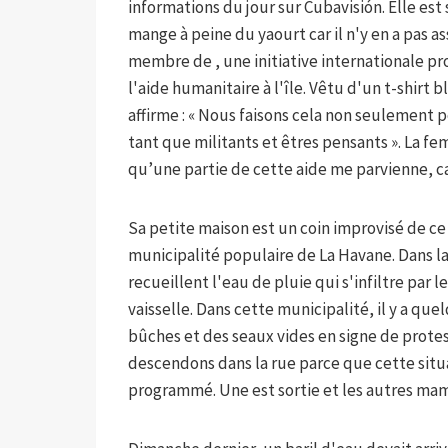
informations du jour sur Cubavisión. Elle est
mange à peine du yaourt car il n'y en a pas as
membre de , une initiative internationale p
l'aide humanitaire à l'île. Vêtu d'un t-shirt b
affirme : « Nous faisons cela non seulement
tant que militants et êtres pensants ». La fem
qu’une partie de cette aide me parvienne, car
Sa petite maison est un coin improvisé de ce 
municipalité populaire de La Havane. Dans la
recueillent l'eau de pluie qui s'infiltre par les
vaisselle. Dans cette municipalité, il y a que
bûches et des seaux vides en signe de protes
descendons dans la rue parce que cette situat
programmé. Une est sortie et les autres mam