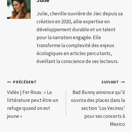
Julie, cheville ouvrière de Jiec depuis sa
création en 2020, allie expertise en
développement durable et un talent
pour la narration engagée. Elle
transforme la complexité des enjeux
écologiques en articles percutants,
éveillant la conscience de ses lecteurs.
Navigation
PRÉCÉDENT
SUIVANT
Vidéo | Fer Rivas : « La
Bad Bunny annonce qu'il
de
littérature peut être un
ouvrira des places dans la
l’article
refuge quand on est
section 'Los Vecinos'
jeune »
pour ses concerts à
Mexico