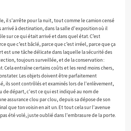
de, il s'arrête pour la nuit, tout comme le camion censé
s arrivé à destination, dans la salle d'exposition où il
ôle sur ce qui était arrivé et dans quel état. C’est
ce que c’est bâclé, parce que c’est irréel, parce que ça
art est une tâche délicate dans laquelle la sécurité des
ection, toujours surveillée, et de la conservation :
. Cela entraîne certains coûts et les rend moins chers,
onstater. Les objets doivent être parfaitement
sé, ils sont contrôlés et examinés lors de l'enlèvement,
ieu de départ, c'est ce qui est indiqué au nom de
 une assurance clou par clou, depuis sa dépose de son
inal que ton voisin en ait un. Et tout cela sur l'avenue
'a pas été volé, juste oublié dans l'embrasure de la porte.