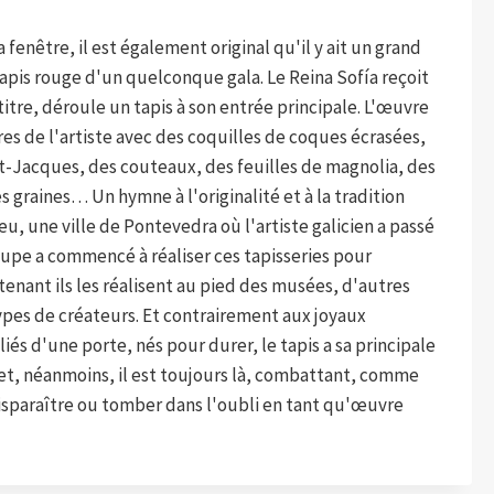
a fenêtre, il est également original qu'il y ait un grand
 tapis rouge d'un quelconque gala. Le Reina Sofía reçoit
titre, déroule un tapis à son entrée principale. L'œuvre
es de l'artiste avec des coquilles de coques écrasées,
nt-Jacques, des couteaux, des feuilles de magnolia, des
s graines… Un hymne à l'originalité et à la tradition
eu, une ville de Pontevedra où l'artiste galicien a passé
roupe a commencé à réaliser ces tapisseries pour
tenant ils les réalisent au pied des musées, d'autres
ypes de créateurs. Et contrairement aux joyaux
iés d'une porte, nés pour durer, le tapis a sa principale
 et, néanmoins, il est toujours là, combattant, comme
 disparaître ou tomber dans l'oubli en tant qu'œuvre