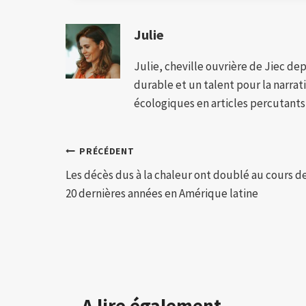
Julie
Julie, cheville ouvrière de Jiec de
durable et un talent pour la narra
écologiques en articles percutants,
Navigation
PRÉCÉDENT
Les décès dus à la chaleur ont doublé au cours d
de
20 dernières années en Amérique latine
l’article
A lire également