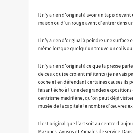
Il n'y a rien d'original à avoir un tapis devan
maison ou d'un rouge avant d'entrer dans un
Il n’y a rien d’original à peindre une surface
même lorsque quelqu’un trouve un colis oub
Il n'y a rien d'original à ce que la presse pa
de ceux qui se croient militants (je ne vais pas
coche et en défendant certaines causes ils p
faisant écho à l'une des grandes expositions d
centrisme madrilène, qu'on peut déjà visite
musée de la capitale le nombre d'œuvres 
Il est original que l'art soit au centre d'auj
Mazones, Ayusos et Yamales de service. Dans m