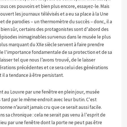
ous ces pouvoirs et bien plus encore, essayez-le. Mais
ouvert les journaux télévisés et a eu sa place à la Une
s et de parodies – un thermomètre du succès – donc, il a
is bien sûr, certains des protagonistes sont d'abord des
s épisodes inimaginables survenus dans le musée le plus
plus marquant du XXe siècle servent à faire prendre
de l'importance fondamentale de sa protection et de sa
laisser tel que nous l’avons trouvé, de le laisser
nérations précédentes et ce sera celui des générations
il a tendance à être persistant.
ent au Louvre par une fenêtre en plein jour, musée
tard par le même endroit avec leur butin. C'est
onne n’aurait jamais cru que ce serait aussi facile.
 sa chronique : cela ne serait pas venu à l'esprit de
n lieu par une fenêtre dont la porte ne peut pas être