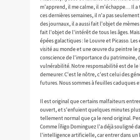
m'apprend, il me calme, il m'échappe… Il a t
ces dernières semaines, il n'a pas seulement 
des journaux, il a aussi fait l'objet de mème
fait l'objet de l'intérêt de tous les âges. Ma
épées galactiques : le Louvre et Picasso. Le
visité au monde et une œuvre du peintre le 
conscience de l'importance du patrimoine, 
vulnérabilité. Notre responsabilité est de le 
demeurer. C'est le nôtre, c'est celui des gé
futures. Nous sommes à feuilles caduques et 
Il est original que certains malfaiteurs entr
ouvert, et s'enfuient quelques minutes plus 
tellement normal que ça le rend original. Pers
Comme Íñigo Dominguez l'a déjà souligné dans
l'intelligence artificielle, car entrer dans u