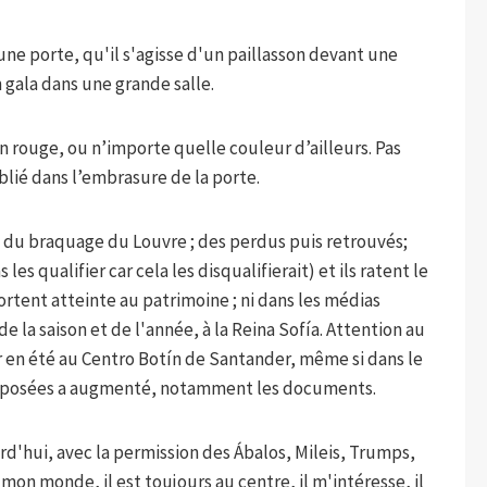
t une porte, qu'il s'agisse d'un paillasson devant une
 gala dans une grande salle.
 en rouge, ou n’importe quelle couleur d’ailleurs. Pas
lié dans l’embrasure de la porte.
rle du braquage du Louvre ; des perdus puis retrouvés;
 les qualifier car cela les disqualifierait) et ils ratent le
ortent atteinte au patrimoine ; ni dans les médias
e la saison et de l'année, à la Reina Sofía. Attention au
r en été au Centro Botín de Santander, même si dans le
exposées a augmenté, notamment les documents.
ourd'hui, avec la permission des Ábalos, Mileis, Trumps,
on monde, il est toujours au centre, il m'intéresse, il