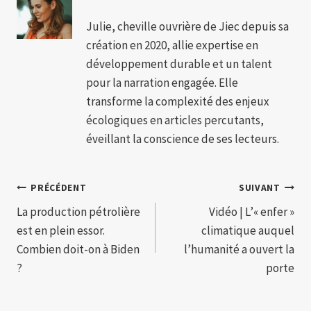
Julie, cheville ouvrière de Jiec depuis sa
création en 2020, allie expertise en
développement durable et un talent
pour la narration engagée. Elle
transforme la complexité des enjeux
écologiques en articles percutants,
éveillant la conscience de ses lecteurs.
Navigation
PRÉCÉDENT
SUIVANT
La production pétrolière
Vidéo | L’« enfer »
de
est en plein essor.
climatique auquel
l’article
Combien doit-on à Biden
l’humanité a ouvert la
?
porte