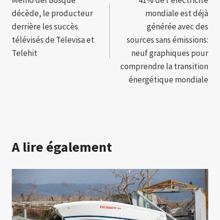
de
décède, le producteur
mondiale est déjà
l’article
derrière les succès
générée avec des
télévisés de Televisa et
sources sans émissions:
Telehit
neuf graphiques pour
comprendre la transition
énergétique mondiale
A lire également