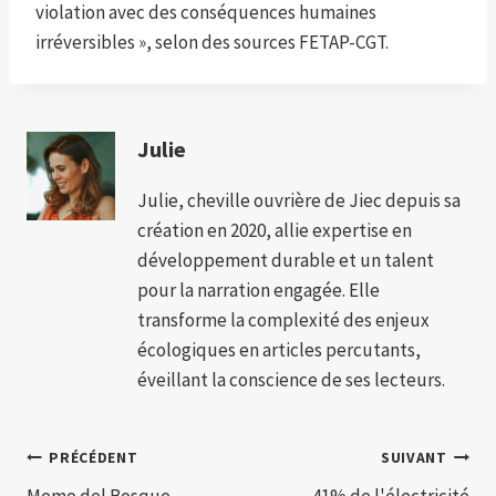
violation avec des conséquences humaines
irréversibles », selon des sources FETAP-CGT.
Julie
Julie, cheville ouvrière de Jiec depuis sa
création en 2020, allie expertise en
développement durable et un talent
pour la narration engagée. Elle
transforme la complexité des enjeux
écologiques en articles percutants,
éveillant la conscience de ses lecteurs.
Navigation
PRÉCÉDENT
SUIVANT
Memo del Bosque
41% de l'électricité