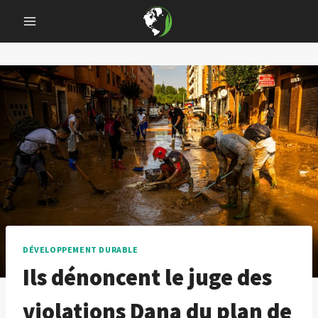
Skip
to
content
DÉVELOPPEMENT DURABLE
Ils dénoncent le juge des
violations Dana du plan de