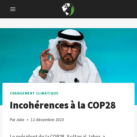
Skip
to
content
CHANGEMENT CLIMATIQUE
Incohérences à la COP28
Par
Julie
12 décembre 2023
Le président de la COP28, Sultan al Jaber, a