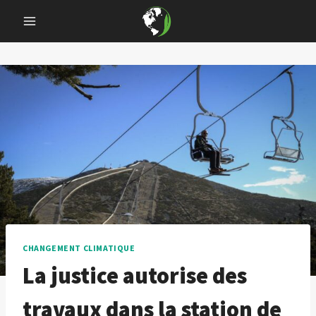
Skip
to
content
CHANGEMENT CLIMATIQUE
La justice autorise des
travaux dans la station de