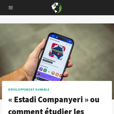
Skip
to
content
DÉVELOPPEMENT DURABLE
« Estadi Companyeri » ou
comment étudier les