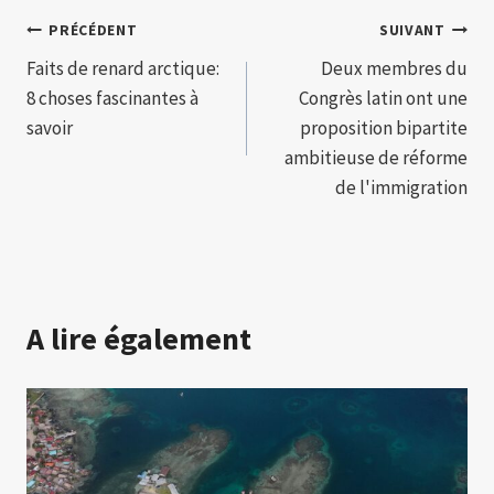
Navigation
PRÉCÉDENT
SUIVANT
Faits de renard arctique:
Deux membres du
de
8 choses fascinantes à
Congrès latin ont une
l’article
savoir
proposition bipartite
ambitieuse de réforme
de l'immigration
A lire également