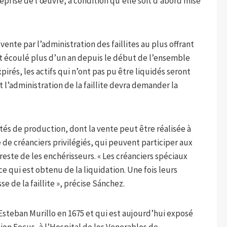
eprise de l’œuvre, à condition qu’elle soit d’abord mise
vente par l’administration des faillites au plus offrant
oit écoulé plus d’un an depuis le début de l’ensemble
pirés, les actifs qui n’ont pas pu être liquidés seront
l’administration de la faillite devra demander la
ités de production, dont la vente peut être réalisée à
e de créanciers privilégiés, qui peuvent participer aux
reste de les enchérisseurs. « Les créanciers spéciaux
 ce qui est obtenu de la liquidation. Une fois leurs
se de la faillite », précise Sánchez.
steban Murillo en 1675 et qui est aujourd’hui exposé