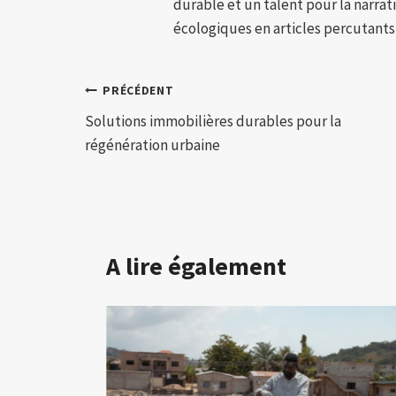
durable et un talent pour la narra
écologiques en articles percutants,
Navigation
PRÉCÉDENT
Solutions immobilières durables pour la
de
régénération urbaine
l’article
A lire également