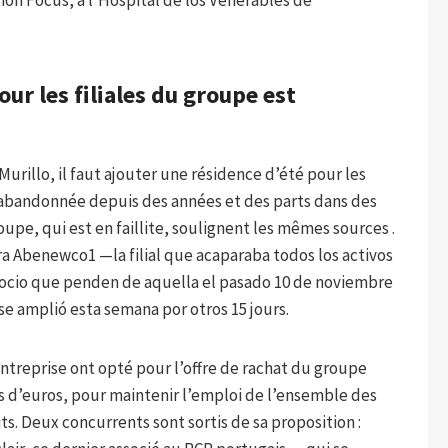
on Focus, à l’Hospital de los Venerables de
our les filiales du groupe est
Murillo, il faut ajouter une résidence d’été pour les
, abandonnée depuis des années et des parts dans des
roupe, qui est en faillite, soulignent les mêmes sources .
ra Abenewco1 —la filial que acaparaba todos los activos
ocio que penden de aquella el pasado 10 de noviembre
se amplió esta semana por otros 15 jours.
’entreprise ont opté pour l’offre de rachat du groupe
ons d’euros, pour maintenir l’emploi de l’ensemble des
its. Deux concurrents sont sortis de sa proposition :