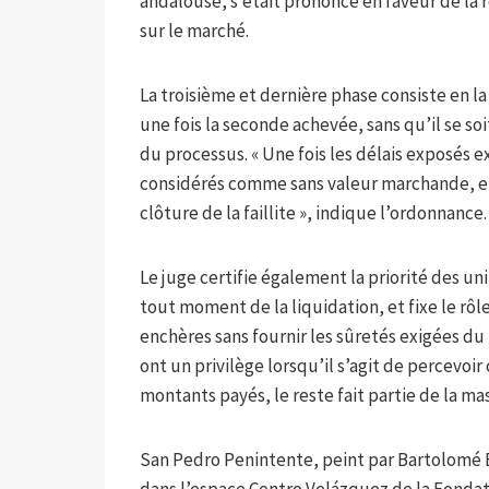
andalouse, s’était prononcé en faveur de la r
sur le marché.
La troisième et dernière phase consiste en la 
une fois la seconde achevée, sans qu’il se s
du processus. « Une fois les délais exposés ex
considérés comme sans valeur marchande, et 
clôture de la faillite », indique l’ordonnance.
Le juge certifie également la priorité des un
tout moment de la liquidation, et fixe le rôl
enchères sans fournir les sûretés exigées du 
ont un privilège lorsqu’il s’agit de percevoir
montants payés, le reste fait partie de la mas
San Pedro Penintente, peint par Bartolomé E