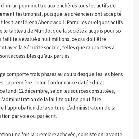
i d’un an pour mettre aux enchères tous les actifs de
uement testimonial, puisque les créanciers ont accepté
et les transférer à Abenewco 1. Parmi les quelques actifs
e le tableau de Murillo, que la société a acquis pour six
faillite a évalué à huit millions, ce qui doit être
ent avec la Sécurité sociale, telles que rapportées à
sont accessibles qu’aux parties.
uge comporte trois phases au cours desquelles les biens
es. La première, selon l’ordonnance datée du 21
 ce lundi 12 décembre, selon les sources consultées,
administration de la faillite qui ne peut être
 l’approbation de la voiture. L’administrateur de la
ation par voie ou par écrit.
tion une fois la première achevée, consiste en la vente