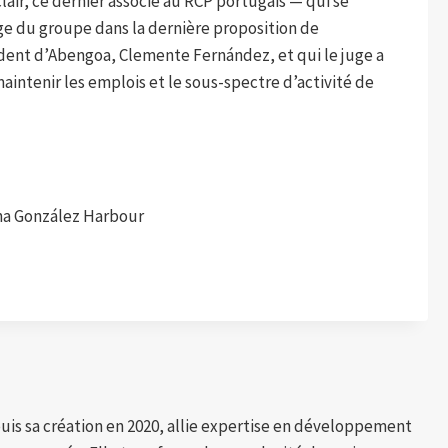
lair, ce dernier associé au RCP portugais — qui se
e du groupe dans la dernière proposition de
ident d’Abengoa, Clemente Fernández, et qui le juge a
intenir les emplois et le sous-spectre d’activité de
rna González Harbour
puis sa création en 2020, allie expertise en développement