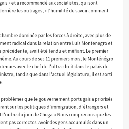
gais » et a recommandé aux socialistes, qui sont
errière les outrages, « l'humilité de savoir comment
chambre dominée par les forces à droite, avec plus de
ement radical dans la relation entre Luís Montenegro et
re précédente, avait été tendu et méfiant. Le premier
i-même. Au cours de ses 11 premiers mois, le Monténégro
ntenues avec le chef de l'ultra-droit dans le palais de
istre, tandis que dans l'actuel législature, il est sorti
e.
s problèmes que le gouvernement portugais a priorisés
rant sur les politiques d'immigration, d'étrangers et
t l'ordre du jour de Chega. « Nous comprenons que les
ent pas correctes. Avoir des gens accumulés dans un