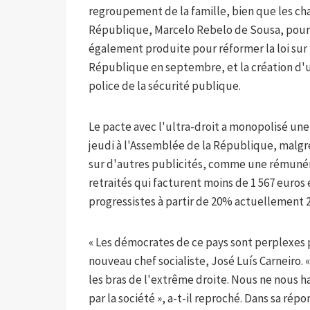
regroupement de la famille, bien que les ch
République, Marcelo Rebelo de Sousa, pour g
également produite pour réformer la loi sur 
République en septembre, et la création d'un
police de la sécurité publique.
Le pacte avec l'ultra-droit a monopolisé une
jeudi à l'Assemblée de la République, malgr
sur d'autres publicités, comme une rémunéra
retraités qui facturent moins de 1 567 euro
progressistes à partir de 20% actuellement
« Les démocrates de ce pays sont perplexes p
nouveau chef socialiste, José Luís Carneiro.
les bras de l'extrême droite. Nous ne nous ha
par la société », a-t-il reproché. Dans sa rép