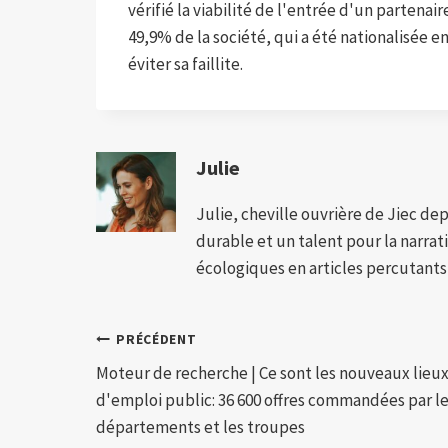
vérifié la viabilité de l'entrée d'un partena
49,9% de la société, qui a été nationalisée en
éviter sa faillite.
Julie
Julie, cheville ouvrière de Jiec de
durable et un talent pour la narra
écologiques en articles percutants,
Navigation
PRÉCÉDENT
Moteur de recherche | Ce sont les nouveaux lieu
de
d'emploi public: 36 600 offres commandées par l
l’article
départements et les troupes