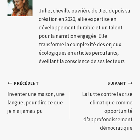
Julie, cheville ouvrière de Jiec depuis sa
création en 2020, allie expertise en
développement durable et un talent
pour la narration engagée. Elle
transforme la complexité des enjeux
écologiques en articles percutants,
éveillant la conscience de ses lecteurs.
Navigation
PRÉCÉDENT
SUIVANT
Inventer une maison, une
La lutte contre la crise
de
langue, pour dire ce que
climatique comme
l’article
je n'ai jamais pu
opportunité
d’approfondissement
démocratique