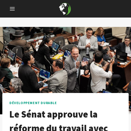
Skip
to
content
DÉVELOPPEMENT DURABLE
Le Sénat approuve la
réforme du travail avec