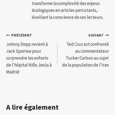
transforme la complexité des enjeux
écologiques en articles percutants,
éveillant la conscience de ses lecteurs.
Navigation
PRÉCÉDENT
SUIVANT
Johnny Depp revient à
Ted Cruz est confronté
de
Jack Sparrow pour
au commentateur
l’article
surprendre les enfants
Tucker Carlson au sujet
de l'hôpital Niño Jesús à
de la population de l'Iran
Madrid
A lire également