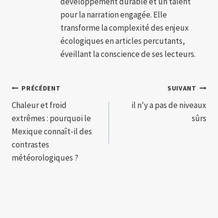
développement durable et un talent
pour la narration engagée. Elle
transforme la complexité des enjeux
écologiques en articles percutants,
éveillant la conscience de ses lecteurs.
Navigation
PRÉCÉDENT
SUIVANT
Chaleur et froid
il n'y a pas de niveaux
de
extrêmes : pourquoi le
sûrs
l’article
Mexique connaît-il des
contrastes
météorologiques ?