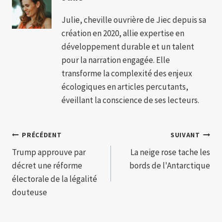
Julie, cheville ouvrière de Jiec depuis sa
création en 2020, allie expertise en
développement durable et un talent
pour la narration engagée. Elle
transforme la complexité des enjeux
écologiques en articles percutants,
éveillant la conscience de ses lecteurs.
Navigation
PRÉCÉDENT
SUIVANT
Trump approuve par
La neige rose tache les
de
décret une réforme
bords de l'Antarctique
l’article
électorale de la légalité
douteuse