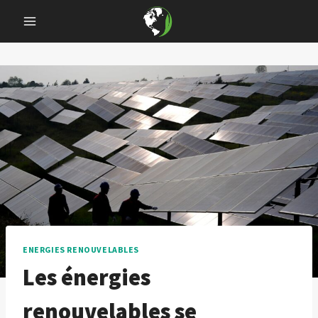
Skip
to
content
ENERGIES RENOUVELABLES
Les énergies
renouvelables se