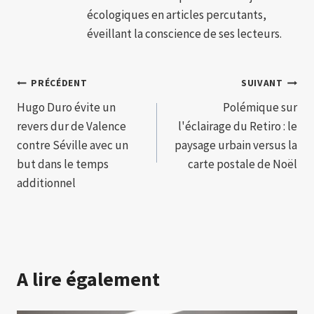
écologiques en articles percutants,
éveillant la conscience de ses lecteurs.
Navigation
PRÉCÉDENT
SUIVANT
Hugo Duro évite un
Polémique sur
de
revers dur de Valence
l'éclairage du Retiro : le
l’article
contre Séville avec un
paysage urbain versus la
but dans le temps
carte postale de Noël
additionnel
A lire également