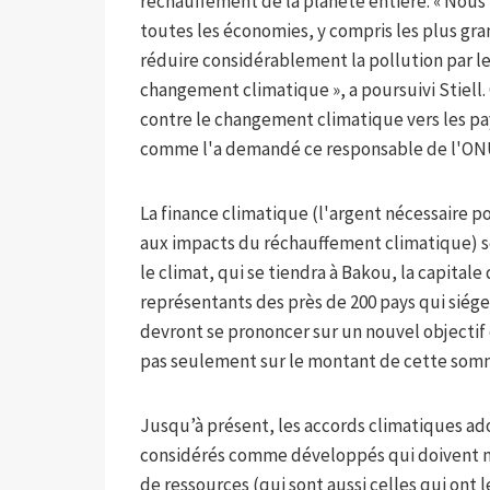
réchauffement de la planète entière. « Nous
toutes les économies, y compris les plus gra
réduire considérablement la pollution par les
changement climatique », a poursuivi Stiell.
contre le changement climatique vers les pay
comme l'a demandé ce responsable de l'ON
La finance climatique (l'argent nécessaire p
aux impacts du réchauffement climatique) s
le climat, qui se tiendra à Bakou, la capitale
représentants des près de 200 pays qui siége
devront se prononcer sur un nouvel objectif
pas seulement sur le montant de cette somme,
Jusqu’à présent, les accords climatiques ad
considérés comme développés qui doivent mo
de ressources (qui sont aussi celles qui ont 