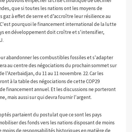
 ne pouvons empêcher la crise climatique de décimer
ndes, que si toutes les nations ont les moyens de
 gaz à effet de serre et d’accroître leur résilience au
 C'est pourquoi le financement international de la lutte
s en développement doit croître et s'intensifier,
U.
our abandonner les combustibles fossiles et s'adapter
era au centre des négociations du prochain sommet sur
 de l'Azerbaïdjan, du 11 au 11 novembre. 22. Car les
ront à la table des négociations de cette COP29
 de financement annuel. Et les discussions ne porteront
 mais aussi sur qui devra fournir l'argent.
optés partaient du postulat que ce sont les pays
biliser des fonds vers les nations disposant de moins
le moins de responsabilités historiques en matière de