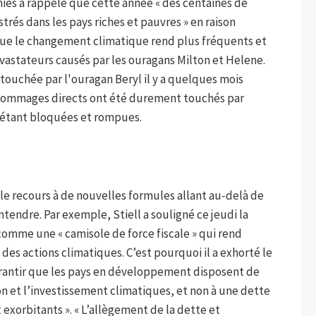
nies a rappelé que cette année « des centaines de
strés dans les pays riches et pauvres » en raison
e le changement climatique rend plus fréquents et
vastateurs causés par les ouragans Milton et Helene.
 touchée par l'ouragan Beryl il y a quelques mois
 dommages directs ont été durement touchés par
t étant bloquées et rompues.
le recours à de nouvelles formules allant au-delà de
entendre. Par exemple, Stiell a souligné ce jeudi la
comme une « camisole de force fiscale » qui rend
des actions climatiques. C’est pourquoi il a exhorté le
arantir que les pays en développement disposent de
n et l’investissement climatiques, et non à une dette
exorbitants ». « L’allègement de la dette et