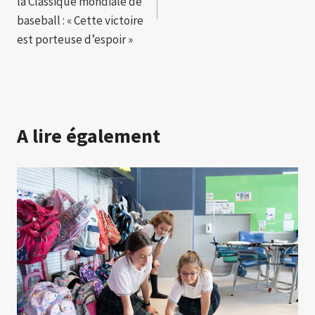
l’article
la Classique mondiale de
baseball : « Cette victoire
est porteuse d’espoir »
A lire également