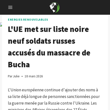
Skip
to
content
ENERGIES RENOUVELABLES
L'UE met sur liste noire
neuf soldats russes
accusés du massacre de
Bucha
Par
Julie
18 mars 2026
L'Union européenne continue d'ajouter des noms à
sa liste déjà longue de personnes sanctionnées pour
la guerre menée par la Russie contre l'Ukraine. Les
ministres des Affaires étrangères des 27 États