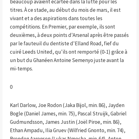
beaucoup avaient écartée dans la lutte pour les
titres. À ce stade, au début du mois de mars, il est
vivant et a des aspirations dans toutes les
compétitions. En Premier, par exemple, ils sont
deuxièmes, à deux points d'Arsenal après être passés
par le fauteuil du dentiste d'Elland Road, fief du
cuiré Leeds United, qu'ils ont remporté (0-1) grâce à
un but du Ghanéen Antoine Semenyo juste avant la
mi-temps.
0
Karl Darlow, Joe Rodon (Jaka Bijol, min. 86), Jayden
Bogle (Daniel James, min. 75), Pascal Struijk, Gabriel
Gudmundsson, James Justin (Joël Piroe, min. 86),
Ethan Ampadu, Ilia Gruev (Wilfried Gnonto, min. 74),
Brenden Aaronson (Lukas Nmecha, min. 64), Anton