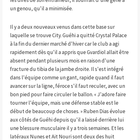
les dires de son entraîneur, il souffrait d'une gêne à
un genou, qu'il a minimisée.
Il y a deux nouveaux venus dans cette base sur
laquelle se trouve City. Guéhi a quitté Crystal Palace
à la fin du dernier marché d'hiver car le club a agi
rapidement dès qu'il a appris que Gvardiol allait être
absent pendant plusieurs mois en raison d'une
fracture du tibia de la jambe droite. Il s'est intégré
dans l'équipe comme un gant, rapide quand il faut
avancer sur la ligne, féroce s'il faut reculer, avec un
bon pied pour faire circuler le ballon. « J'adore faire
tourner l'équipe, mais une défense stable est le
début de beaucoup de choses. » Ruben Dias évolue
aux côtés de Guéhi depuis qu'il a laissé derrière lui
une blessure musculaire il y a trois semaines. Et les
latéraux Nunes et Ait Nouri sont deux des huit