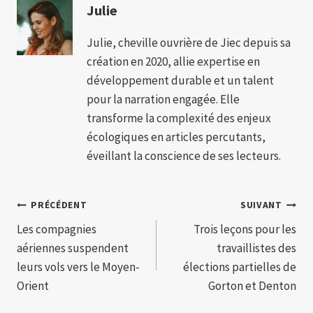
Julie
Julie, cheville ouvrière de Jiec depuis sa
création en 2020, allie expertise en
développement durable et un talent
pour la narration engagée. Elle
transforme la complexité des enjeux
écologiques en articles percutants,
éveillant la conscience de ses lecteurs.
Navigation
PRÉCÉDENT
SUIVANT
Les compagnies
Trois leçons pour les
de
aériennes suspendent
travaillistes des
l’article
leurs vols vers le Moyen-
élections partielles de
Orient
Gorton et Denton