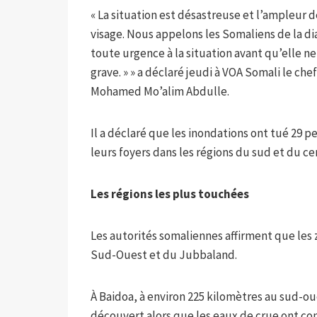
« La situation est désastreuse et l’ampleur 
visage. Nous appelons les Somaliens de la d
toute urgence à la situation avant qu’elle 
grave. » » a déclaré jeudi à VOA Somali le ch
Mohamed Mo’alim Abdulle.
Il a déclaré que les inondations ont tué 29 p
leurs foyers dans les régions du sud et du ce
Les régions les plus touchées
Les autorités somaliennes affirment que les 
Sud-Ouest et du Jubbaland.
À Baidoa, à environ 225 kilomètres au sud-ou
découvert alors que les eaux de crue ont 