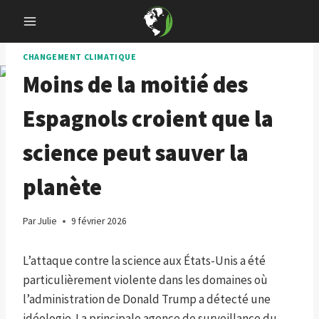
Skip
to
content
CHANGEMENT CLIMATIQUE
Moins de la moitié des
Espagnols croient que la
science peut sauver la
planète
Par
Julie
9 février 2026
L’attaque contre la science aux États-Unis a été
particulièrement violente dans les domaines où
l’administration de Donald Trump a détecté une
idéologie. La principale agence de surveillance du