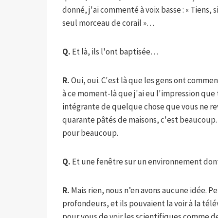
donné, j'ai commenté à voix basse : « Tiens, s
seul morceau de corail »…
Q.
Et là, ils l'ont baptisée…
R.
Oui, oui. C'est là que les gens ont commencé
à ce moment-là que j'ai eu l'impression que
intégrante de quelque chose que vous ne reve
quarante pâtés de maisons, c'est beaucoup. 
pour beaucoup.
Q.
Et une fenêtre sur un environnement don
R.
Mais rien, nous n’en avons aucune idée. Per
profondeurs, et ils pouvaient la voir à la té
pour vous de voir les scientifiques comme de