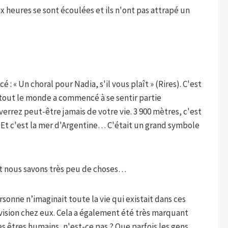
ix heures se sont écoulées et ils n'ont pas attrapé un
 : « Un choral pour Nadia, s'il vous plaît » (Rires). C'est
 tout le monde a commencé à se sentir partie
rrez peut-être jamais de votre vie. 3 900 mètres, c'est
Et c'est la mer d'Argentine… C'était un grand symbole
t nous savons très peu de choses…
sonne n’imaginait toute la vie qui existait dans ces
lévision chez eux. Cela a également été très marquant
s êtres humains, n'est-ce pas ? Que parfois les gens