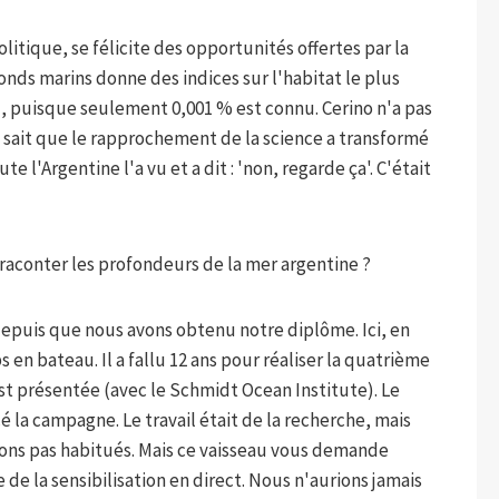
olitique, se félicite des opportunités offertes par la
fonds marins donne des indices sur l'habitat le plus
u, puisque seulement 0,001 % est connu. Cerino n'a pas
il sait que le rapprochement de la science a transformé
 l'Argentine l'a vu et a dit : 'non, regarde ça'. C'était
raconter les profondeurs de la mer argentine ?
epuis que nous avons obtenu notre diplôme. Ici, en
ps en bateau. Il a fallu 12 ans pour réaliser la quatrième
st présentée (avec le Schmidt Ocean Institute). Le
 la campagne. Le travail était de la recherche, mais
ons pas habitués. Mais ce vaisseau vous demande
 de la sensibilisation en direct. Nous n'aurions jamais