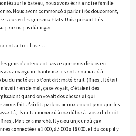
ntés sur le bateau, nous avons écrit à notre famille
tienne. Nous avons commencé à parler très doucement,
ez-vous vu les gens aux États-Unis qui sont très
se pour ne pas déranger.
andent autre chose…
les gens n'entendent pas ce que nous disions en
ous avez mangé un bonbon et ils ont commencé à
 du maté et ils t'ont dit : maté bruit. (Rires). Il était
n'avait rien de mal, ça se voyait, c'étaient des
issaient quand on voyait des choses et qui
s avons fait. J'ai dit : parlons normalement pour que les
sse. Là, ils ont commencé à me défier à cause du bruit
ires). Mais ça a marché. Il y a eu un jour où ça a
nes connectées à 1 000, à 5 000 à 18 000, et du coup il y