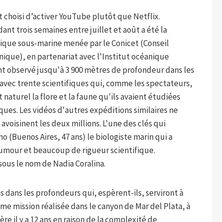
t choisi d’activer YouTube plutôt que Netflix.
dant trois semaines entre juillet et août a été la
fique sous-marine menée par le Conicet (Conseil
nique), en partenariat avec l'Institut océanique
nt observé jusqu'à 3 900 mètres de profondeur dans les
 avec trente scientifiques qui, comme les spectateurs,
 naturel la flore et la faune qu'ils avaient étudiées
ues. Les vidéos d'autres expéditions similaires ne
 avoisinent les deux millions. L'une des clés qui
ino (Buenos Aires,
47 ans) le biologiste marin qui a
humour et beaucoup de rigueur scientifique.
 sous le nom de Nadia Coralina.
ns dans les profondeurs qui, espèrent-ils, serviront à
ème mission réalisée dans le canyon de Mar del Plata, à
re il y a 12 ans en raison de la complexité de