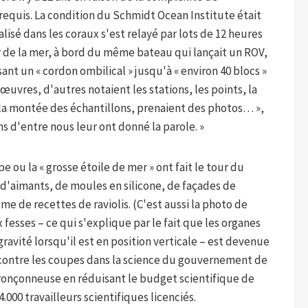
requis. La condition du Schmidt Ocean Institute était
ialisé dans les coraux s'est relayé par lots de 12 heures
r de la mer, à bord du même bateau qui lançait un ROV,
nt un « cordon ombilical » jusqu'à « environ 40 blocs »
œuvres, d'autres notaient les stations, les points, la
la montée des échantillons, prenaient des photos… »,
ins d'entre nous leur ont donné la parole. »
e ou la « grosse étoile de mer » ont fait le tour du
'aimants, de moules en silicone, de façades de
e de recettes de raviolis. (C'est aussi la photo de
x fesses – ce qui s'explique par le fait que les organes
ravité lorsqu'il est en position verticale – est devenue
contre les coupes dans la science du gouvernement de
 tronçonneuse en réduisant le budget scientifique de
000 travailleurs scientifiques licenciés.