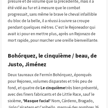
présure et de volume que la précédente, mais il a
été vidé au fur et à mesure que le combat
progressait, sans même le brave le cheval infaillible
du bloc de la belle, il a réussi à suivre sa croupe
pendant quelques mètres. C'est le Rejoneador qui
avait ici pour en mettre plus, après un Rejonazo de
mort rapide, pour marcher une oreille bienveillante.
Bohórquez, le cinquième / beau, de
Justo, Jiménez
Deux taureaux de Fermín Bohórquez, éponqués
pour Rejoneo, volumes disparates et très peu de
fond, et quatre de
Le cinquième
très bien présenté,
avec des finers fabricants et de Little Race, sauf le
sixième,
'Masque facial'
Nom, Cárdeno, Bragado,
Jirón Calcetero et Caribello, marqué des nombres 26