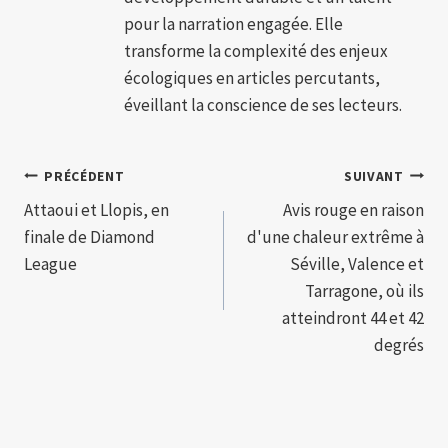
pour la narration engagée. Elle
transforme la complexité des enjeux
écologiques en articles percutants,
éveillant la conscience de ses lecteurs.
Navigation
PRÉCÉDENT
SUIVANT
Attaoui et Llopis, en
Avis rouge en raison
de
finale de Diamond
d'une chaleur extrême à
l’article
League
Séville, Valence et
Tarragone, où ils
atteindront 44 et 42
degrés