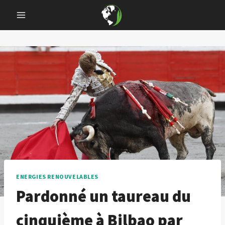
Skip
to
content
ENERGIES RENOUVELABLES
Pardonné un taureau du
cinquième à Bilbao par