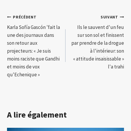
Navigation
PRÉCÉDENT
SUIVANT
Karla Sofía Gascón 'fait la
Ils le sauvent d'un feu
de
une des journaux dans
sur son sol et finissent
l’article
son retour aux
par prendre de la drogue
projecteurs: « Je suis
à l'intérieur: son
moins raciste que Gandhi
« attitude insaisissable »
et moins de vox
l'a trahi
qu'Echenique »
A lire également