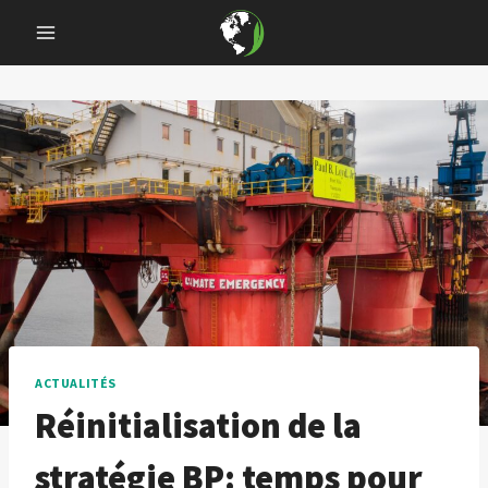
Skip
to
content
ACTUALITÉS
Réinitialisation de la
stratégie BP: temps pour