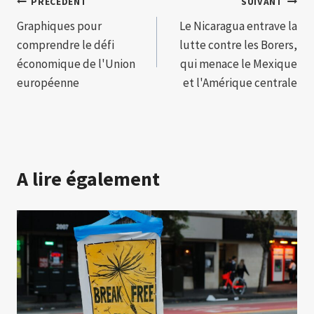
Navigation
PRÉCÉDENT
SUIVANT
Graphiques pour
Le Nicaragua entrave la
de
comprendre le défi
lutte contre les Borers,
l’article
économique de l'Union
qui menace le Mexique
européenne
et l'Amérique centrale
A lire également