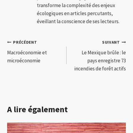
transforme la complexité des enjeux
écologiques en articles percutants,
éveillant la conscience de ses lecteurs.
Navigation
PRÉCÉDENT
SUIVANT
Macroéconomie et
Le Mexique brûle : le
de
microéconomie
pays enregistre 73
l’article
incendies de forêt actifs
A lire également