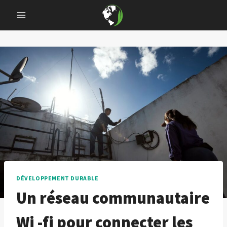
Skip
to
content
DÉVELOPPEMENT DURABLE
Un réseau communautaire
Wi -fi pour connecter les