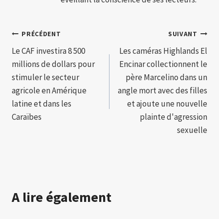
Navigation
PRÉCÉDENT
SUIVANT
Le CAF investira 8 500
Les caméras Highlands El
de
millions de dollars pour
Encinar collectionnent le
l’article
stimuler le secteur
père Marcelino dans un
agricole en Amérique
angle mort avec des filles
latine et dans les
et ajoute une nouvelle
Caraïbes
plainte d'agression
sexuelle
A lire également