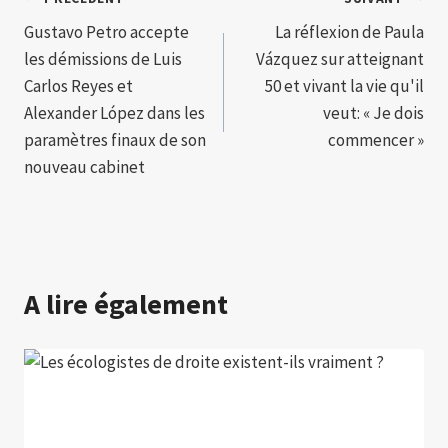
Navigation
Gustavo Petro accepte
La réflexion de Paula
de
les démissions de Luis
Vázquez sur atteignant
l’article
Carlos Reyes et
50 et vivant la vie qu'il
Alexander López dans les
veut: « Je dois
paramètres finaux de son
commencer »
nouveau cabinet
A lire également