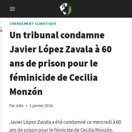
Skip
to
content
CHANGEMENT CLIMATIQUE
Un tribunal condamne
Javier López Zavala à 60
ans de prison pour le
féminicide de Cecilia
Monzón
Par
Julie
1 janvier 2026
Javier López Zavala a été condamné ce mercredi à 60
ans de prison pour le fémicide de Cecilia Monzón,