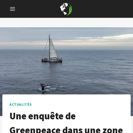
Skip
to
content
ACTUALITÉS
Une enquête de
Greenpeace dans une zone