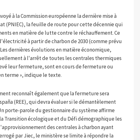
voyé à la Commission européenne la dernière mise à
mat (PNIEC), la feuille de route pour cette décennie qui
ments en matière de lutte contre le réchauffement. Ce
d'électricité à partir de charbon de 2030 (comme prévu
« Les dernières évolutions en matière économique,
ellement à l'arrêt de toutes les centrales thermiques
evé leur fermeture, sont en cours de fermeture ou
n terme », indique le texte.
ent reconnaît également que la fermeture sera
 España (REE), qui devra évaluer si le démantèlement
 Un porte-parole du gestionnaire du système affirme
e la Transition écologique et du Défi démographique les
 d'approvisionnement des centrales à charbon ayant
rogé par Jiec, le ministère se limite à répondre la