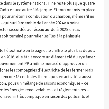
e dans le système national. Il ne reste plus que quatre
à Cadix et une autre à Majorque. Et tous ont mis en place
n pour arrêter la combustion du charbon, même s’il ne
– qui sur l’ensemble de l’année 2024 a à peine
ester raccordée au réseau au-delà. 2025. en cas
oit terminé pour relier les îles à la péninsule.
e l’électricité en Espagne, le chiffre le plus bas depuis
s, en 2018, elle était encore un élément clé du système :
er gouvernement PP a même menacé d'approuver un
cher les compagnies d'électricité de les fermer. Mais
ait encore 15 centrales thermiques en activité, a aussi
rbon, pour un mélange de raisons économiques – ce
ec les énergies renouvelables – et réglementaires –
on avenir très compliqué en raison des polluants et