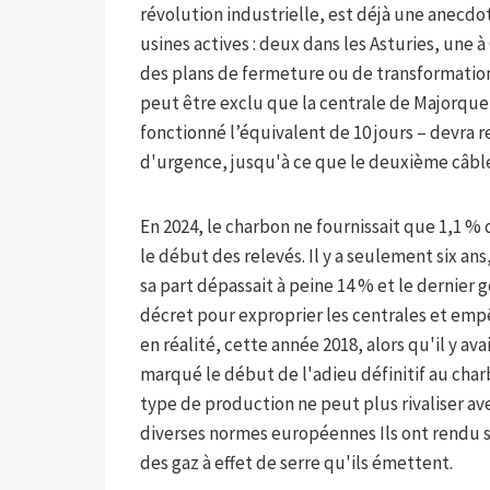
révolution industrielle, est déjà une anecdot
usines actives : deux dans les Asturies, une 
des plans de fermeture ou de transformatio
peut être exclu que la centrale de Majorque 
fonctionné l’équivalent de 10 jours – devra r
d'urgence, jusqu'à ce que le deuxième câble s
En 2024, le charbon ne fournissait que 1,1 % d
le début des relevés. Il y a seulement six an
sa part dépassait à peine 14 % et le derni
décret pour exproprier les centrales et empê
en réalité, cette année 2018, alors qu'il y av
marqué le début de l'adieu définitif au cha
type de production ne peut plus rivaliser av
diverses normes européennes Ils ont rendu s
des gaz à effet de serre qu'ils émettent.