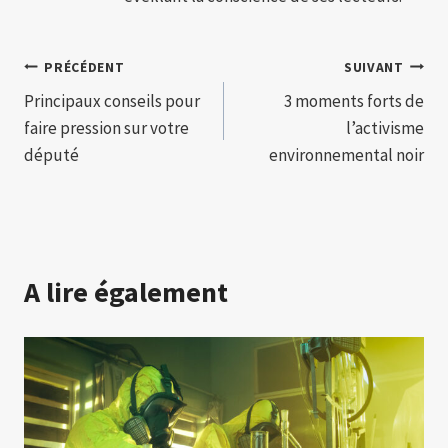
Navigation
PRÉCÉDENT
SUIVANT
Principaux conseils pour
3 moments forts de
de
faire pression sur votre
l’activisme
l’article
député
environnemental noir
A lire également