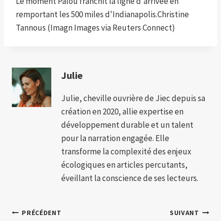
Le moment Palou franchit la ligne d'arrivée en
remportant les 500 miles d'Indianapolis.
Christine
Tannous (Imagn Images via Reuters Connect)
Julie
Julie, cheville ouvrière de Jiec depuis sa
création en 2020, allie expertise en
développement durable et un talent
pour la narration engagée. Elle
transforme la complexité des enjeux
écologiques en articles percutants,
éveillant la conscience de ses lecteurs.
Navigation
PRÉCÉDENT
SUIVANT