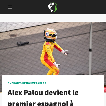
Skip
to
content
ENERGIES RENOUVELABLES
Alex Palou devient le
premier espagnol à