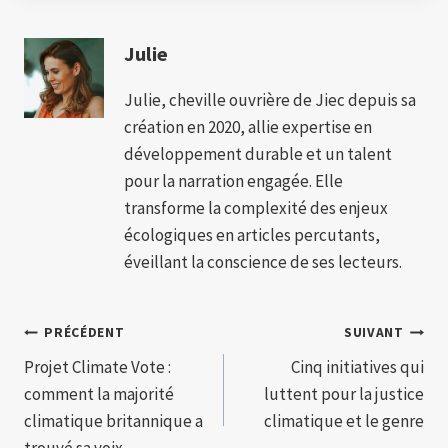
Julie
Julie, cheville ouvrière de Jiec depuis sa
création en 2020, allie expertise en
développement durable et un talent
pour la narration engagée. Elle
transforme la complexité des enjeux
écologiques en articles percutants,
éveillant la conscience de ses lecteurs.
Navigation
PRÉCÉDENT
SUIVANT
Projet Climate Vote :
Cinq initiatives qui
de
comment la majorité
luttent pour la justice
l’article
climatique britannique a
climatique et le genre
trouvé sa voix