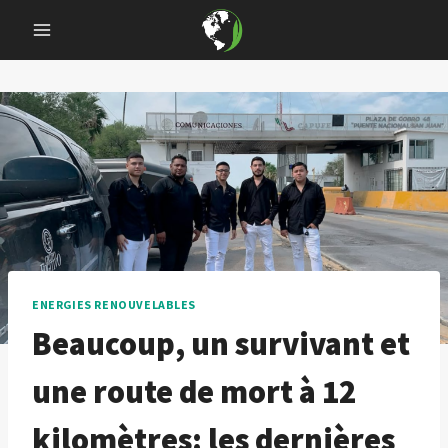
Skip
to
content
ENERGIES RENOUVELABLES
Beaucoup, un survivant et
une route de mort à 12
kilomètres: les dernières