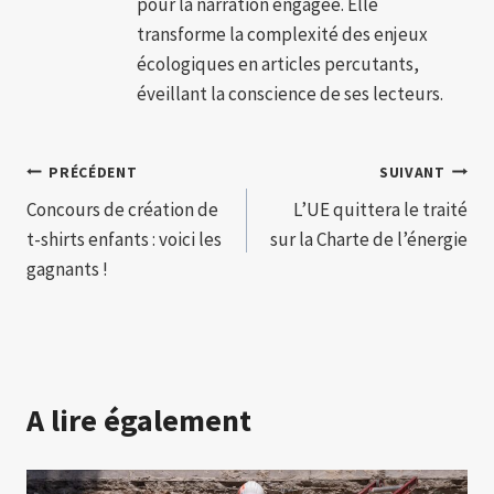
pour la narration engagée. Elle
transforme la complexité des enjeux
écologiques en articles percutants,
éveillant la conscience de ses lecteurs.
Navigation
PRÉCÉDENT
SUIVANT
Concours de création de
L’UE quittera le traité
de
t-shirts enfants : voici les
sur la Charte de l’énergie
l’article
gagnants !
A lire également