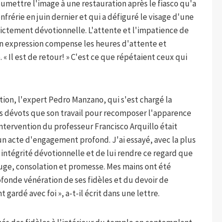
soumettre l'image à une restauration après le fiasco qu'a
frérie en juin dernier et qui a défiguré le visage d'une
trictement dévotionnelle. L'attente et l'impatience de
son expression compense les heures d'attente et
. « Il est de retour! » C'est ce que répétaient ceux qui
ation, l'expert Pedro Manzano, qui s'est chargé la
les dévots que son travail pour recomposer l'apparence
intervention du professeur Francisco Arquillo était
un acte d'engagement profond. J'ai essayé, avec la plus
 intégrité dévotionnelle et de lui rendre ce regard que
ge, consolation et promesse. Mes mains ont été
fonde vénération de ses fidèles et du devoir de
gardé avec foi », a-t-il écrit dans une lettre.