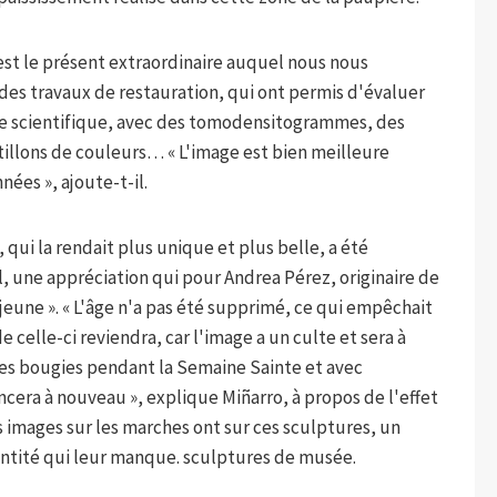
est le présent extraordinaire auquel nous nous
des travaux de restauration, qui ont permis d'évaluer
che scientifique, avec des tomodensitogrammes, des
tillons de couleurs… « L'image est bien meilleure
nées », ajoute-t-il.
 qui la rendait plus unique et plus belle, a été
, une appréciation qui pour Andrea Pérez, originaire de
us jeune ». « L'âge n'a pas été supprimé, ce qui empêchait
 celle-ci reviendra, car l'image a un culte et sera à
es bougies pendant la Semaine Sainte et avec
ncera à nouveau », explique Miñarro, à propos de l'effet
 images sur les marches ont sur ces sculptures, un
entité qui leur manque. sculptures de musée.