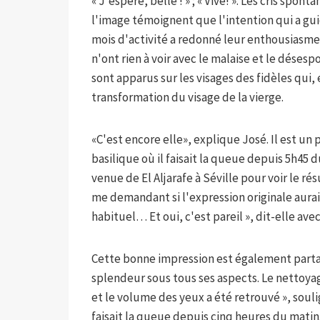
« J'espère, belle ! » ; « Vive! ». Les cris spo
l'image témoignent que l'intention qui a gui
mois d'activité a redonné leur enthousiasme. L
n'ont rien à voir avec le malaise et le dése
sont apparus sur les visages des fidèles qui, e
transformation du visage de la vierge.
«C'est encore elle», explique José. Il est un 
basilique où il faisait la queue depuis 5h45 d
venue de El Aljarafe à Séville pour voir le ré
me demandant si l'expression originale aurait
habituel… Et oui, c'est pareil », dit-elle av
Cette bonne impression est également partagé
splendeur sous tous ses aspects. Le nettoya
et le volume des yeux a été retrouvé », soul
faisait la queue depuis cinq heures du matin.