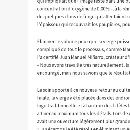
qui impliquait que l'image reste dans une b
concentration d'oxygène de 0,00% -, à la ré
de quelques clous de forge qui affectaient un
l'épaisseur qui recouvrait les paupières, po
Éliminer ce volume pour que la vierge puisse
compliqué de tout le processus, comme Man
l'a certifié Juan Manuel Miñarro, créateur d
« Nous avons travaillé très naturellement, l
encouragé, mais nous savions que le résultat a
Le soin apporté à ce nouveau retour au culte
finale, la vierge a été placée dans des endroi
loge traditionnelle et à hauteur des fidèles 
affiner au maximum tous les détails. Lors de c
avait une ouverture légèrement plus grande 
», un écart qui a été résolu en éliminant un 