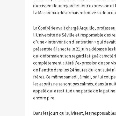
durcissent leur regard et leur expression et 
La Macarena a désormais retrouvé sa douceur 
La Confrérie avait chargé Arquillo, professe
l'Université de Séville et responsable des r
d'une « intervention d'entretien » qui devait 
présentée à la secte le 21 juin a dépassé les 
qui déformaient son regard fatigué caractéri
complètement altéré l'expression de son vis
de l'entité dans les 24 heures qui ont suivi n'
frères. Ce même samedi, à midi, on lui coupe
les esprits ne se sont pas calmés, dans la nu
appelé qui a restitué une partie de la patine
encore pire.
Dans les jours qui suivirent, les responsabl