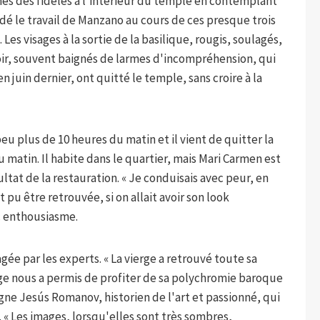
ntanés des fidèles à l'intérieur du temple en contemplant
dé le travail de Manzano au cours de ces presque trois
es visages à la sortie de la basilique, rougis, soulagés,
spoir, souvent baignés de larmes d'incompréhension, qui
n juin dernier, ont quitté le temple, sans croire à la
peu plus de 10 heures du matin et il vient de quitter la
u matin. Il habite dans le quartier, mais Mari Carmen est
sultat de la restauration. « Je conduisais avec peur, en
 pu être retrouvée, si on allait avoir son look
ec enthousiasme.
e par les experts. « La vierge a retrouvé toute sa
ge nous a permis de profiter de sa polychromie baroque
igne Jesús Romanov, historien de l'art et passionné, qui
 « Les images, lorsqu'elles sont très sombres,