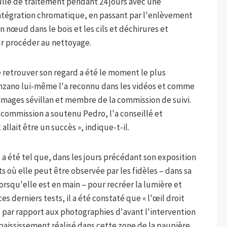
ulle de traitement pendant 24 jours avec une
intégration chromatique, en passant par l'enlèvement
 nœud dans le bois et les cils et déchirures et
ur procéder au nettoyage.
 retrouver son regard a été le moment le plus
zano lui-même l'a reconnu dans les vidéos et comme
'images sévillan et membre de la commission de suivi.
a commission a soutenu Pedro, l'a conseillé et
llait être un succès », indique-t-il.
 a été tel que, dans les jours précédant son exposition
ts où elle peut être observée par les fidèles – dans sa
lorsqu'elle est en main – pour recréer la lumière et
es derniers tests, il a été constaté que « l'œil droit
par rapport aux photographies d'avant l'intervention
épaississement réalisé dans cette zone de la paupière.