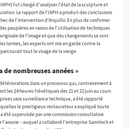
IAPH) fut chargé d'analyser l'état de la sculpture et
ration. Le rapport de l'IAPH a produit des conclusions
chec de l'intervention d'Arquillo. En plus de confirmer
des paupières en raison de l'utilisation de techniques
originale de l'image et que des changements se sont
s larmes, les experts ont mis en garde contre la
arcourait tout le visage de la vierge.
y a de nombreuses années »
 détériorations dans un processus qui, contrairement à
nt les 24 heures frénétiques des 21 et 22 juin au cours
eprises sans surveillance technique, a été rapporté
quelles le prestigieux restaurateur a expliqué toute
ui a été supervisée par une commission consultative
 l'anoxie – auquel a collaboré l'entreprise Samitech et