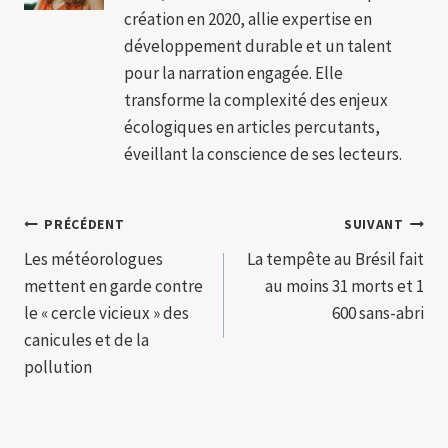
création en 2020, allie expertise en
développement durable et un talent
pour la narration engagée. Elle
transforme la complexité des enjeux
écologiques en articles percutants,
éveillant la conscience de ses lecteurs.
Navigation
PRÉCÉDENT
SUIVANT
Les météorologues
La tempête au Brésil fait
de
mettent en garde contre
au moins 31 morts et 1
l’article
le « cercle vicieux » des
600 sans-abri
canicules et de la
pollution