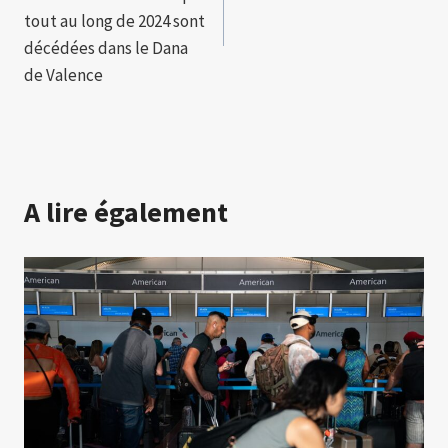
l’article
tout au long de 2024 sont
décédées dans le Dana
de Valence
A lire également