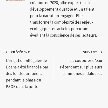
création en 2020, allie expertise en
développement durable et un talent
pour la narration engagée. Elle
transforme la complexité des enjeux
écologiques en articles percutants,
éveillant la conscience de ses lecteurs.
Navigation
PRÉCÉDENT
SUIVANT
L’irrigation «illégale» de
Les coupures d’eau
de
Doana a été financée par
s’étendent sur plusieurs
l’article
des fonds européens
communes andalouses
pendant la phase du
PSOE dans la junte